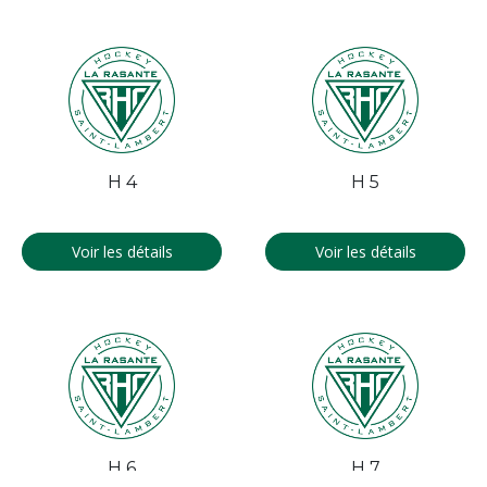
H 4
H 5
Voir les détails
Voir les détails
H 6
H 7