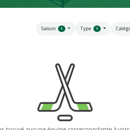
Saison
Type
Catég
1
1
s trouvé aucune équipe correspondante à votr