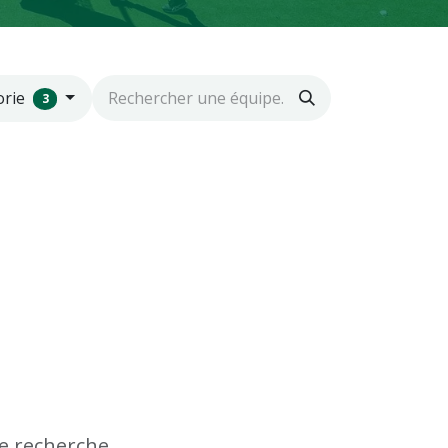
orie
3
e recherche.