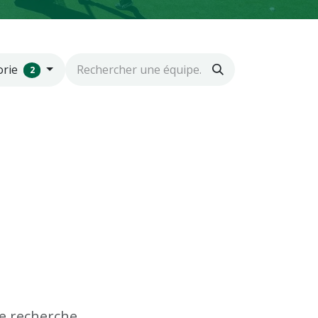
orie
2
e recherche.