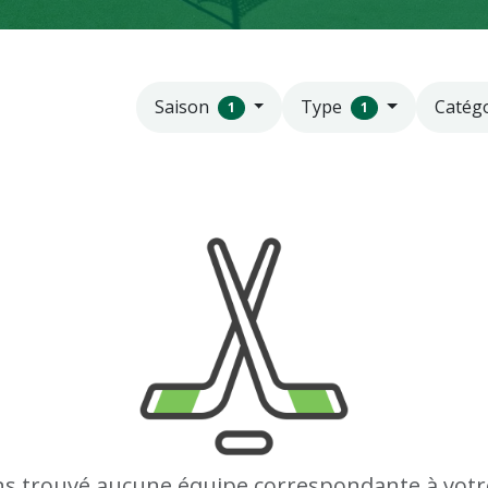
Saison
Type
Catég
1
1
s trouvé aucune équipe correspondante à votr