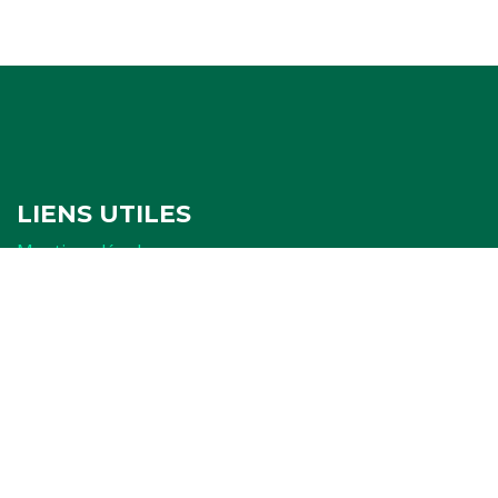
LIENS UTILES
Mentions légales
Politique de confidentialité
Politique de cookies
Ressources
FORMULAIRES
Attestation
Examen d'arbitrage