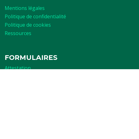
Mentions légales
Politique de confidentialité
Politique de cookies
Ressources
FORMULAIRES
Attestation
Examen d'arbitrage
Réservation de terrain
Affiliation
LA RASANTE
Ch. du Struyckbeken 2
1200 Woluwe-St.Lambert