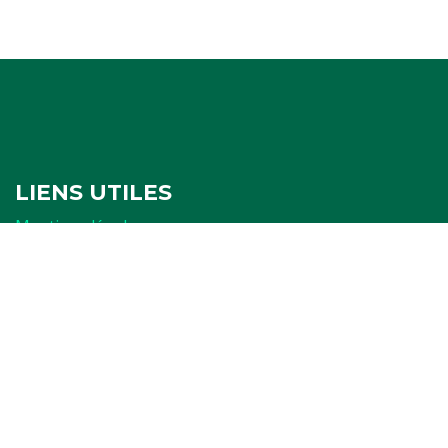
LIENS UTILES
Mentions légales
Politique de confidentialité
Politique de cookies
Ressources
FORMULAIRES
Attestation
Examen d'arbitrage