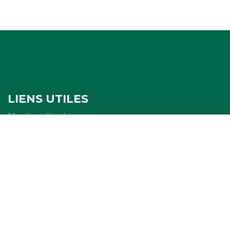
LIENS UTILES
Mentions légales
Politique de confidentialité
Politique de cookies
Ressources
FORMULAIRES
Attestation
Examen d'arbitrage