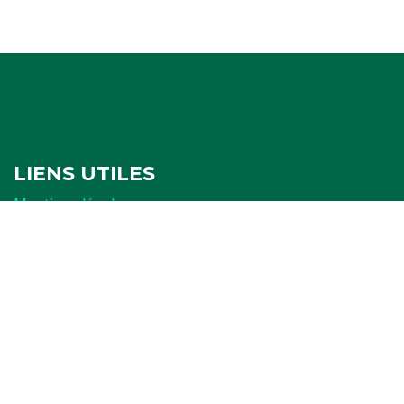
LIENS UTILES
Mentions légales
Politique de confidentialité
Politique de cookies
Ressources
FORMULAIRES
Attestation
Examen d'arbitrage