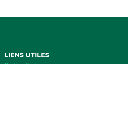
LIENS UTILES
Mentions légales
Politique de confidentialité
Politique de cookies
Ressources
FORMULAIRES
Attestation
Examen d'arbitrage