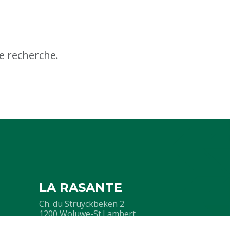
e recherche.
LA RASANTE
Ch. du Struyckbeken 2
1200 Woluwe-St.Lambert