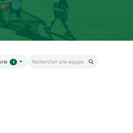
orie
3