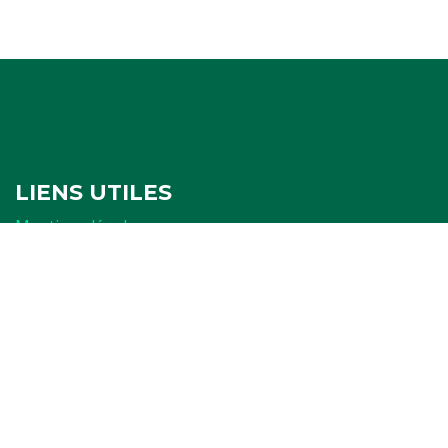
LIENS UTILES
Mentions légales
Politique de confidentialité
Politique de cookies
Ressources
FORMULAIRES
Attestation
Examen d'arbitrage