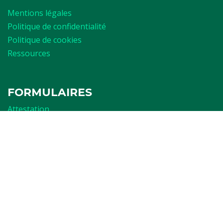
Mentions légales
Politique de confidentialité
Politique de cookies
Ressources
FORMULAIRES
Attestation
Examen d'arbitrage
Réservation de terrain
Affiliation
LA RASANTE
Ch. du Struyckbeken 2
1200 Woluwe-St.Lambert