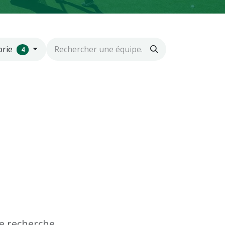
orie
4
e recherche.