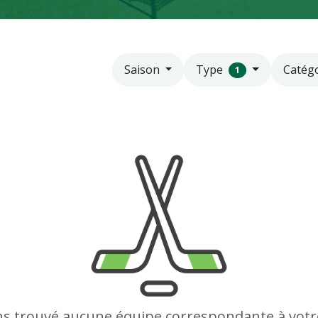
Type
Catég
Saison
1
s trouvé aucune équipe correspondante à votr