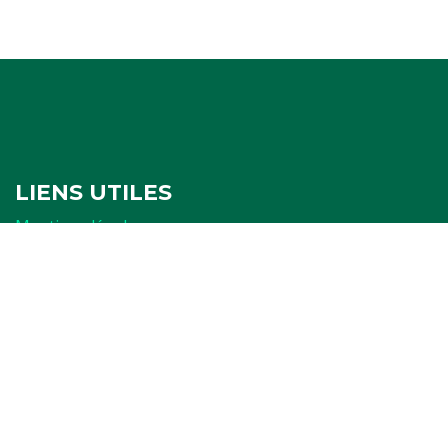
LIENS UTILES
Mentions légales
Politique de confidentialité
Politique de cookies
Ressources
FORMULAIRES
Attestation
Examen d'arbitrage