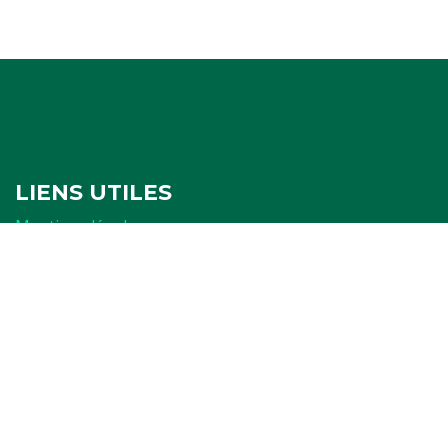
LIENS UTILES
Mentions légales
Politique de confidentialité
Politique de cookies
Ressources
FORMULAIRES
Attestation
Examen d'arbitrage