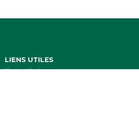
LIENS UTILES
Mentions légales
Politique de confidentialité
Politique de cookies
Ressources
FORMULAIRES
Attestation
Examen d'arbitrage