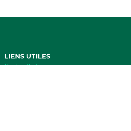
LIENS UTILES
Mentions légales
Politique de confidentialité
Politique de cookies
Ressources
FORMULAIRES
Attestation
Examen d'arbitrage