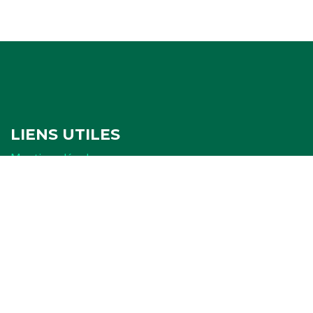
LIENS UTILES
Mentions légales
Politique de confidentialité
Politique de cookies
Ressources
FORMULAIRES
Attestation
Examen d'arbitrage