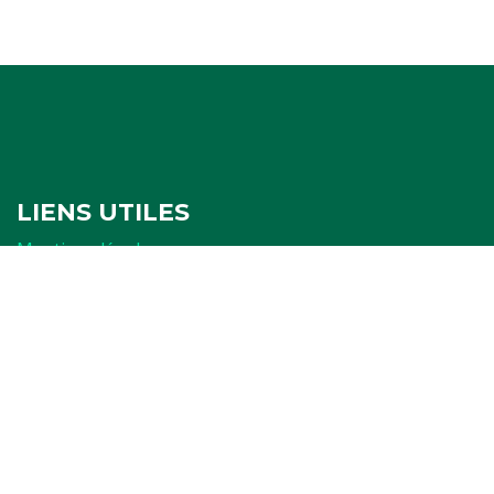
LIENS UTILES
Mentions légales
Politique de confidentialité
Politique de cookies
Ressources
FORMULAIRES
Attestation
Examen d'arbitrage