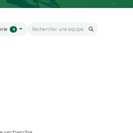
orie
4
e recherche.