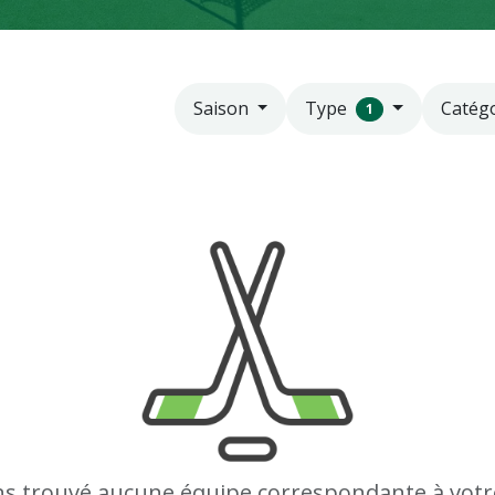
Type
Catég
Saison
1
s trouvé aucune équipe correspondante à votr