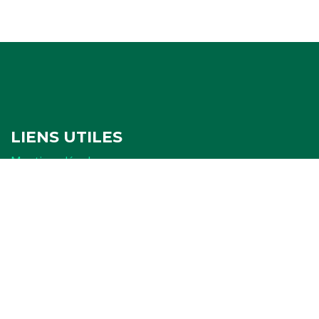
LIENS UTILES
Mentions légales
Politique de confidentialité
Politique de cookies
Ressources
FORMULAIRES
Attestation
Examen d'arbitrage