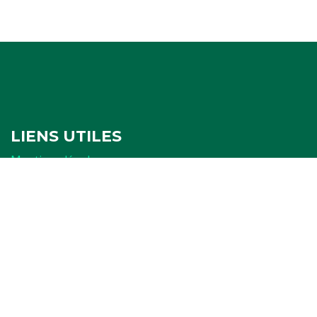
LIENS UTILES
Mentions légales
Politique de confidentialité
Politique de cookies
Ressources
FORMULAIRES
Attestation
Examen d'arbitrage