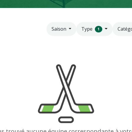
Type
Catég
Saison
1
s trouvé aucune équipe correspondante à votr