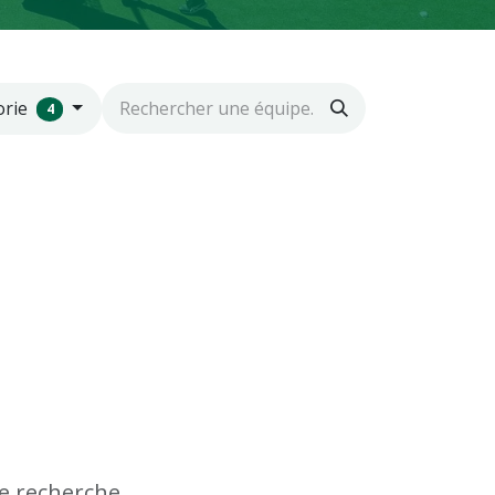
orie
4
e recherche.