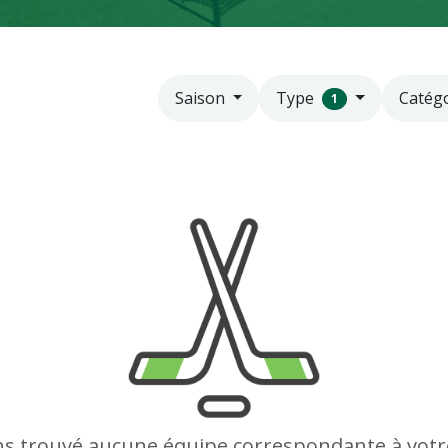
Type
Catég
Saison
1
s trouvé aucune équipe correspondante à votr