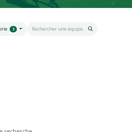
orie
3
e recherche.