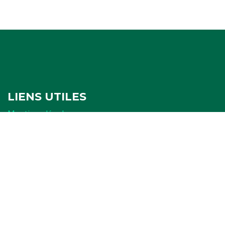
LIENS UTILES
Mentions légales
Politique de confidentialité
Politique de cookies
Ressources
FORMULAIRES
Attestation
Examen d'arbitrage