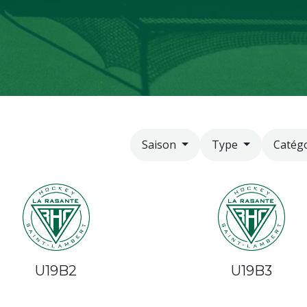
Catég
Saison
Type
U19B2
U19B3