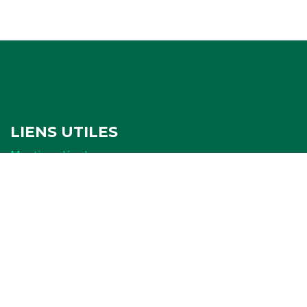
LIENS UTILES
Mentions légales
Politique de confidentialité
Politique de cookies
Ressources
FORMULAIRES
Attestation
Examen d'arbitrage