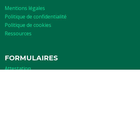
Mentions légales
Politique de confidentialité
Politique de cookies
Ressources
FORMULAIRES
Attestation
Examen d'arbitrage
Réservation de terrain
Affiliation
LA RASANTE
Ch. du Struyckbeken 2
1200 Woluwe-St.Lambert