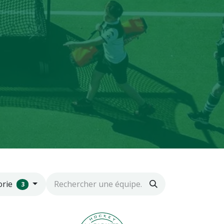
orie
3