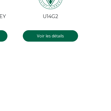
KEY
U14G2
Voir les détails