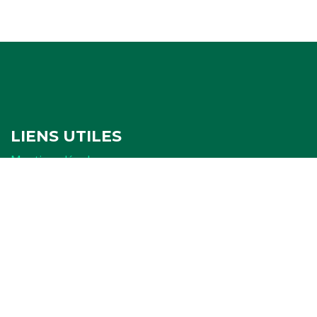
LIENS UTILES
Mentions légales
Politique de confidentialité
Politique de cookies
Ressources
FORMULAIRES
Attestation
Examen d'arbitrage