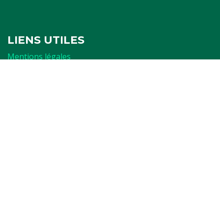
LIENS UTILES
Mentions légales
Politique de confidentialité
Politique de cookies
Ressources
FORMULAIRES
Attestation
Examen d'arbitrage
Réservation de terrain
Affiliation