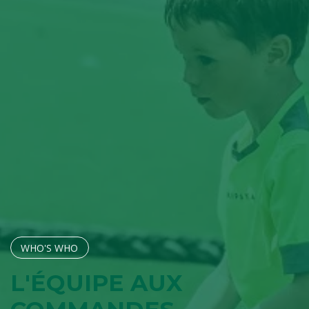
WHO'S W​​​​HO
L'ÉQUIPE AUX