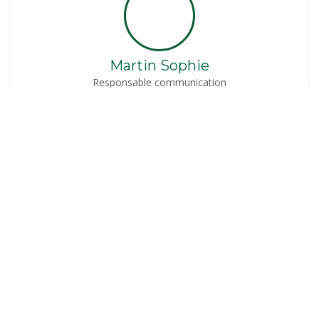
Martin Sophie
Responsable communication
communication@rasante.be
Storme Isabelle
Secrétaire Administrative, Coordinatrice Ladies
admin@rasante.be