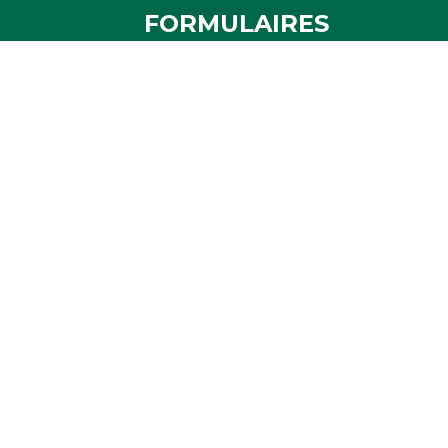
FORMULAIRES
Attestation
Examen d'arbitrage
Réservation de terrain
Affiliation