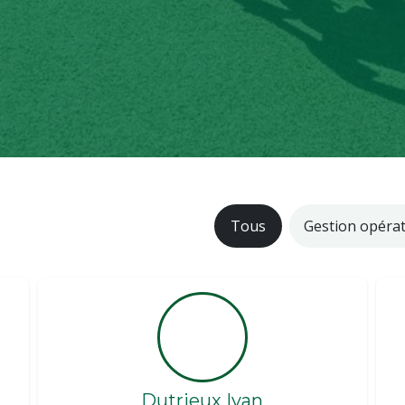
Tous
Gestion opérat
Dutrieux Ivan