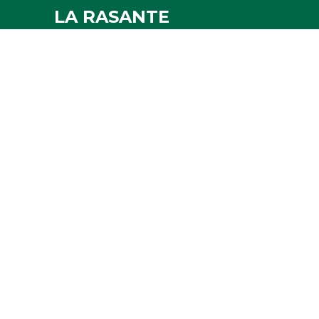
LA RASANTE
Ch. du Struyckbeken 2
1200 Woluwe-St.Lambert
Itinéraire
0491/93.33.09
clubmanager@rasante.be
Contacte-nous