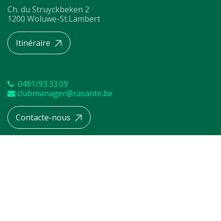
Ch. du Struyckbeken 2
1200 Woluwe-St.Lambert
Itinéraire
0491/93.33.09
clubmanager@rasante.be
Contacte-nous
Copyright © Rasante 2025 developed by
Généré par
- Le #1
Open Source eCommerce