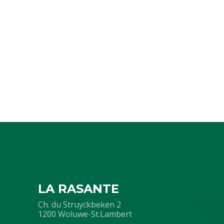
LA RASANTE
Ch. du Struyckbeken 2
1200 Woluwe-St.Lambert