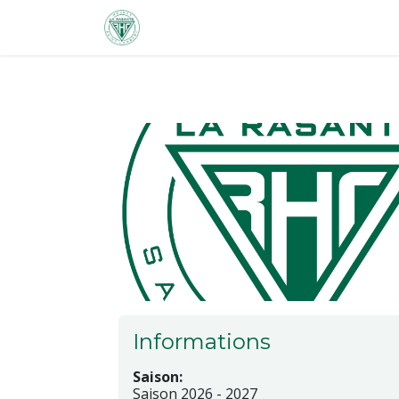
Se rendre au contenu
ACCUEIL
CLUB
SPORTIF
Informations
Saison:
Saison 2026 - 2027