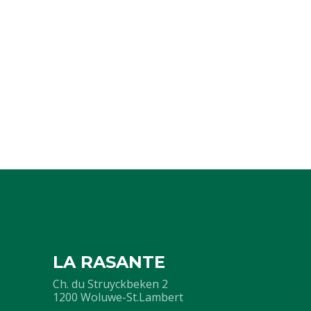
LA RASANTE
Ch. du Struyckbeken 2
1200 Woluwe-St.Lambert