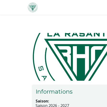
Se rendre au contenu
ACCUEIL
CLUB
SPORTIF
Informations
Saison:
Saison 2026 - 2027