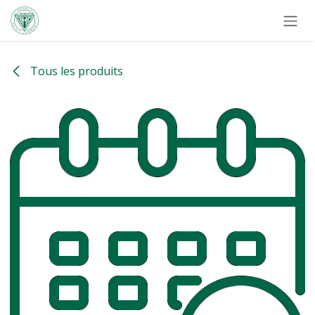
Se rendre au contenu
Tous les produits